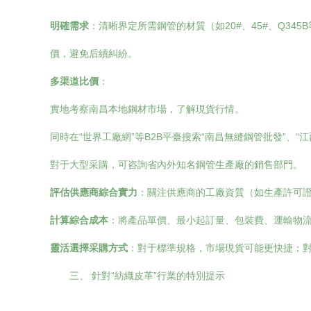
明確需求
：清晰界定所需鋼管的材質（如20#、45#、Q3
價，避免后續糾紛。
多渠道比價
：
實地考察南昌本地鋼材市場，了解現貨行情。
同時在“世界工廠網”等B2B平臺搜索“南昌無縫鋼管批發”、
對于大型采購，可咨詢省內外知名鋼管生產廠的銷售部門。
評估供應商綜合實力
：關注供應商的工廠資質（如生產許可
計算綜合成本
：將產品單價、最小起訂量、包裝費、運輸物
靈活選擇采購方式
：對于標準規格，市場現貨可能更快捷；
三、 針對“紡織皮革”行業的特別提示