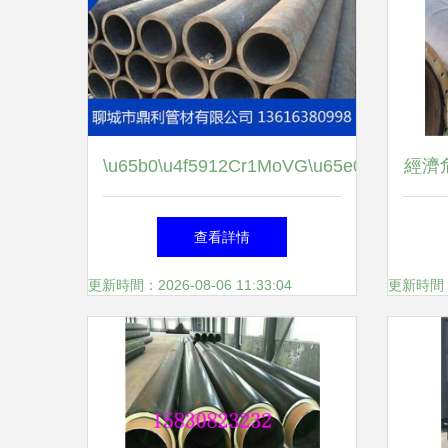
\u65b0\u4f5912Cr1MoVG\u65e0\u7f1d\u9
經濟
高效熱電材料突破銻化結等有
查看詳情
效減弱全國標的技術要點領先
更新時間：2026-08-06 11:33:04
更新時間：20
\r