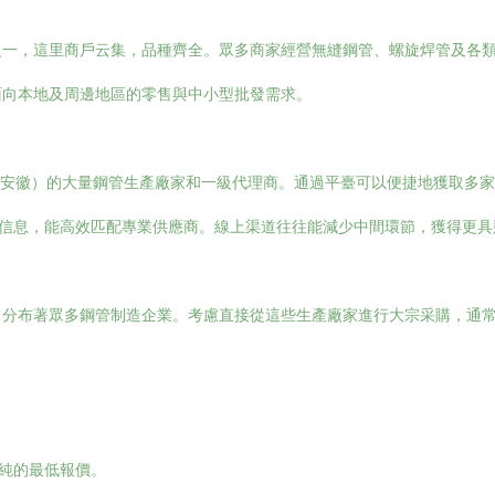
之一，這里商戶云集，品種齊全。眾多商家經營無縫鋼管、螺旋焊管及各
面向本地及周邊地區的零售與中小型批發需求。
、安徽）的大量鋼管生產廠家和一級代理商。通過平臺可以便捷地獲取多家
購信息，能高效匹配專業供應商。線上渠道往往能減少中間環節，獲得更
）分布著眾多鋼管制造企業。考慮直接從這些生產廠家進行大宗采購，通
單純的最低報價。