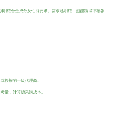
需特別明確合金成分及性能要求。需求越明確，越能獲得準確報
家或授權的一級代理商。
入考量，計算總采購成本。