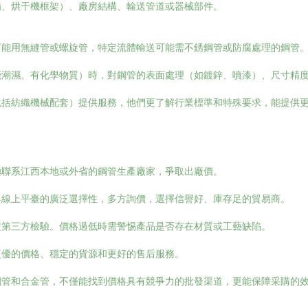
備、烘干機框架）、廠房結構、輸送管道或器械部件。
可能用無縫管或螺旋管，特定流體輸送可能需不銹鋼管或防腐處理的鋼管
能潮濕、有化學物質）時，對鋼管的表面處理（如鍍鋅、噴漆）、尺寸精
包括紡織機械配套）提供服務，他們更了解行業標準和特殊要求，能提供
極聯系江西本地或外省的鋼管生產廠家，爭取出廠價。
與線上平臺的廣泛選擇性，多方詢價，選擇信譽好、庫存足的貿易商。
定第三方檢驗。價格過低時需警惕產品是否存在材質或工藝缺陷。
更優的價格、穩定的貨源和更好的售后服務。
鋼管和合金管，不僅能找到價格具有競爭力的批發渠道，更能保障采購的