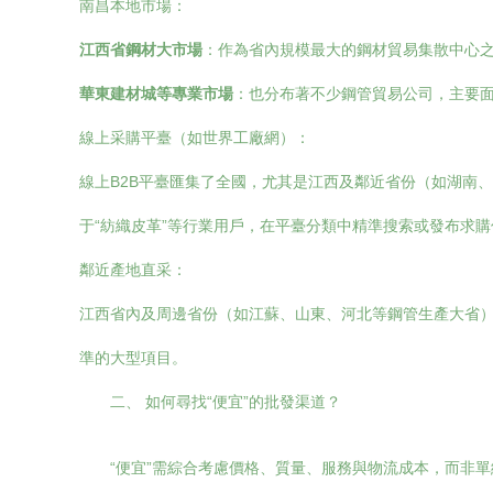
南昌本地市場：
江西省鋼材大市場
：作為省內規模最大的鋼材貿易集散中心
華東建材城等專業市場
：也分布著不少鋼管貿易公司，主要
線上采購平臺（如世界工廠網）：
線上B2B平臺匯集了全國，尤其是江西及鄰近省份（如湖南
于“紡織皮革”等行業用戶，在平臺分類中精準搜索或發布求
鄰近產地直采：
江西省內及周邊省份（如江蘇、山東、河北等鋼管生產大省
準的大型項目。
二、 如何尋找“便宜”的批發渠道？
“便宜”需綜合考慮價格、質量、服務與物流成本，而非