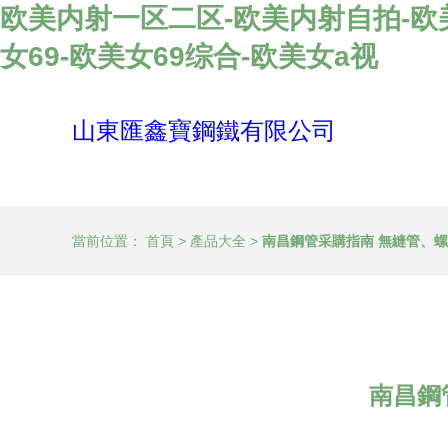
欧美内射一区二区-欧美内射自拍-欧
女69-欧美女69综合-欧美女a视
山東匯鑫寶鋼鐵有限公司
當前位置：
首頁
>
產品大全
>
南昌鋼管采購指南 無縫管、
南昌鋼