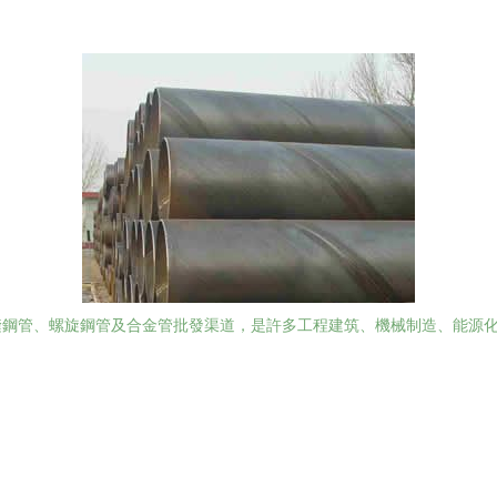
縫鋼管、螺旋鋼管及合金管批發渠道，是許多工程建筑、機械制造、能源