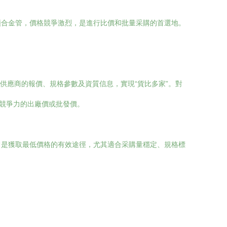
類合金管，價格競爭激烈，是進行比價和批量采購的首選地。
供應商的報價、規格參數及資質信息，實現“貨比多家”。對
具競爭力的出廠價或批發價。
常是獲取最低價格的有效途徑，尤其適合采購量穩定、規格標