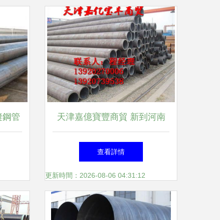
縫鋼管
天津嘉億寶豐商貿 新到河南
解析
廠家直銷45號無縫鋼管，以硬
查看詳情
核品質銜接市場快車道
更新時間：2026-08-06 04:31:12