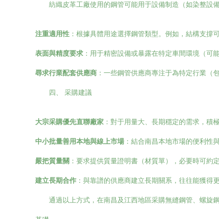
紡織皮革工廠使用的鋼管可能用于設備制造（如染整設
注重適用性
：根據具體用途選擇鋼管類型。例如，結構支撐
表面與精度要求
：用于精密設備或暴露在特定車間環境（可
尋求行業配套供應商
：一些鋼管供應商專注于為特定行業（
四、 采購建議
大宗采購優先直聯廠家
：對于用量大、長期穩定的需求，積
中小批量善用本地與線上市場
：結合南昌本地市場的便利性
嚴把質量關
：要求提供質量證明書（材質單），必要時可約
建立長期合作
：與靠譜的供應商建立長期關系，往往能獲得
通過以上方式，在南昌及江西地區采購無縫鋼管、螺旋