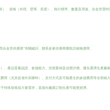
45B等）、規格（外徑、壁厚、長度）、執行標準、數量及用途。合金管
“江西合金管供應商”等關鍵詞，聯系多家供應商獲取詳細報價單。
證）、產品質量認證、倉儲能力、供貨案例及信譽評價。優先選擇生產廠
流費用（尤其從省外采購時）、支付方式及可能產生的倉儲費用等全部納
對于特殊規格或大量需求，直接向廠家訂制生產可能更經濟。